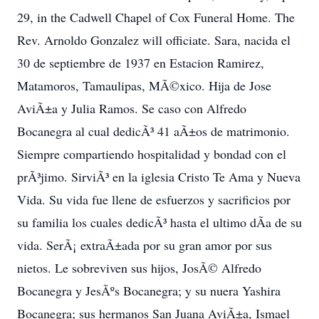
29, in the Cadwell Chapel of Cox Funeral Home. The
Rev. Arnoldo Gonzalez will officiate. Sara, nacida el
30 de septiembre de 1937 en Estacion Ramirez,
Matamoros, Tamaulipas, MÃ©xico. Hija de Jose
AviÃ±a y Julia Ramos. Se caso con Alfredo
Bocanegra al cual dedicÃ³ 41 aÃ±os de matrimonio.
Siempre compartiendo hospitalidad y bondad con el
prÃ³jimo. SirviÃ³ en la iglesia Cristo Te Ama y Nueva
Vida. Su vida fue llene de esfuerzos y sacrificios por
su familia los cuales dedicÃ³ hasta el ultimo dÃ­a de su
vida. SerÃ¡ extraÃ±ada por su gran amor por sus
nietos. Le sobreviven sus hijos, JosÃ© Alfredo
Bocanegra y JesÃºs Bocanegra; y su nuera Yashira
Bocanegra; sus hermanos San Juana AviÃ±a, Ismael