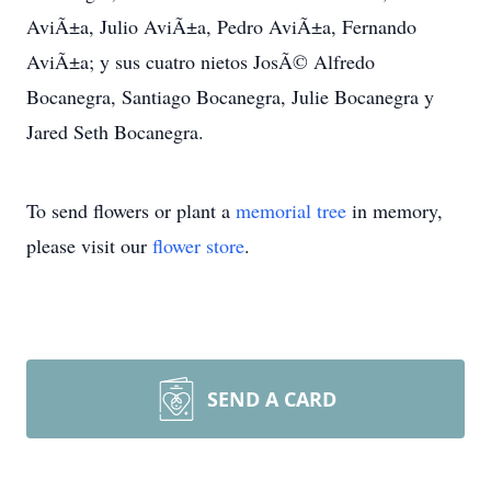
AviÃ±a, Julio AviÃ±a, Pedro AviÃ±a, Fernando
AviÃ±a; y sus cuatro nietos JosÃ© Alfredo
Bocanegra, Santiago Bocanegra, Julie Bocanegra y
Jared Seth Bocanegra.
To send flowers or plant a
memorial tree
in memory,
please visit our
flower store
.
SEND A CARD